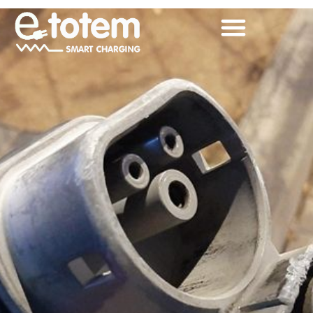
Un conector de
recarga de
vehículos
eléctricos en