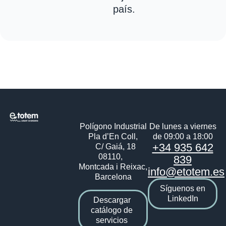
país.
Polígono Industrial
De lunes a viernes
Pla d’En Coll,
de 09:00 a 18:00
+34 935 642
C/ Gaiá, 18
08110,
839
Montcada i Reixac,
info@etotem.es
Barcelona
Síguenos en
LinkedIn
Descargar
catálogo de
servicios