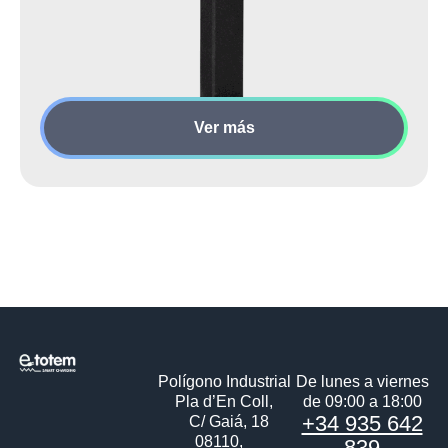
Ver más
Polígono Industrial
De lunes a viernes
Pla d’En Coll,
de 09:00 a 18:00
+34 935 642
C/ Gaiá, 18
08110,
839