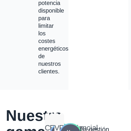
potencia
disponible
para
limitar
los
costes
energéticos
de
nuestros
clientes.
Nuestra
productos
Carga
Empresas
Vía
Residencial
La gestión