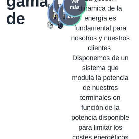
gama
Ver
Ver
rápida
pública
dinámica de la
más
más
Ver
Ver
de
más
más
energía es
fundamental para
nosotros y nuestros
clientes.
Disponemos de un
sistema que
modula la potencia
de nuestros
terminales en
función de la
potencia disponible
para limitar los
costes energéticos