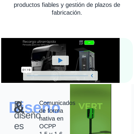
productos fiables y gestión de plazos de
fabricación.
Diseño
tecnología
&
El
Comunicados
de forma
diseño
nativa en
es
OCPP
1.5 y 1.6