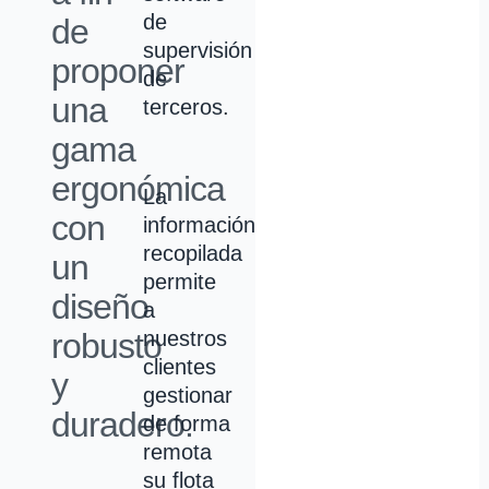
de
de
supervisión
proponer
de
una
terceros.
gama
ergonómica
La
con
información
recopilada
un
permite
diseño
a
robusto
nuestros
clientes
y
gestionar
duradero.
de forma
remota
su flota