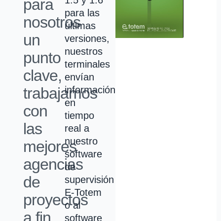
para
para las
nosotros
últimas
un
versiones,
nuestros
punto
terminales
clave,
envían
trabajamos
información
en
con
tiempo
las
real a
nuestro
mejores
software
agencias
de
de
supervisión
E-Totem
proyectos
o al
a fin
software