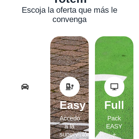
Escoja la oferta que más le
convenga
Basic
Easy
Full
Una
Accedo
Pack
estación
a la
EASY
de
supervisión
+