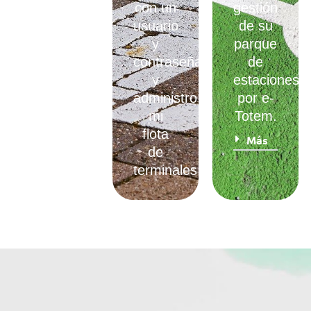
carga
con un
gestión
autónoma
usuario
de su
sin
y
parque
supervisión,
contraseña
de
con o
y
estaciones
sin
administro
por e-
control
mi
Totem.
de
flota
Más
acceso.
de
terminales