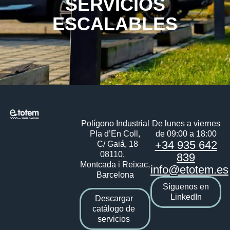
SERVICIOS
ESCALABLES
Polígono Industrial
De lunes a viernes
Pla d’En Coll,
de 09:00 a 18:00
+34 935 642
C/ Gaiá, 18
08110,
839
Montcada i Reixac,
info@etotem.es
Barcelona
Síguenos en
LinkedIn
Descargar
catálogo de
servicios