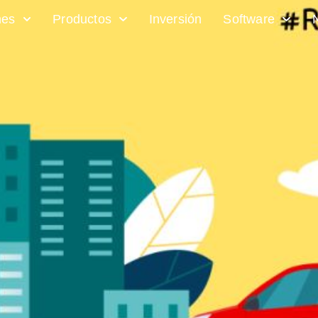
nes
Productos
Inversión
Software
malizamos n
iso con la 
eléctrica!