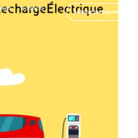
News
Contacto
Solicitar presupuesto
uestro
movilidad