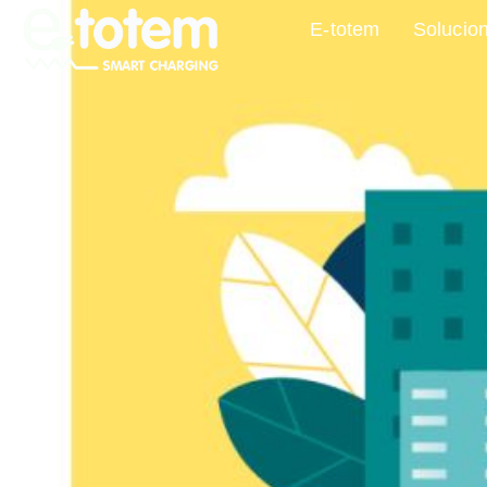
E-totem
Solucio
¡For
comprom